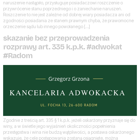
naruszenie nastąpiło, przysługuje posiadaczowi roszczenie o
przywrócenie stanu poprzedniego i o zaniechanie naruszeń.
Roszczenie to nie jest zależne od dobrej wiary posiadacza ani od
zgodności posiadania ze stanem prawnym chyba, że prawomocne
orzeczenie sądu lub innego powołanego […]
skazanie bez przeprowadzenia
rozprawy art. 335 k.p.k. #adwokat
#Radom
Zgodnie z treścią art. 335 § 1 k.p.k. jeżeli oskarżony przyznaje się do
winy, a w świetle jego wyjaśnień okoliczności popełnienia
przestępstwa i wina nie budzą wątpliwości, a postawa oskarżonego
wskazuje, że cele postępowania zostaną osiągnięte, można