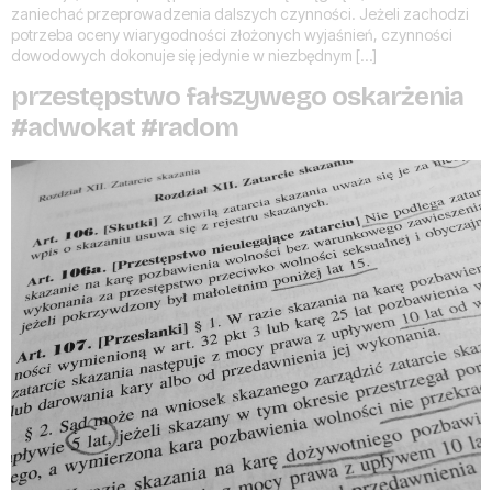
zaniechać przeprowadzenia dalszych czynności. Jeżeli zachodzi
potrzeba oceny wiarygodności złożonych wyjaśnień, czynności
dowodowych dokonuje się jedynie w niezbędnym […]
przestępstwo fałszywego oskarżenia
#adwokat #radom