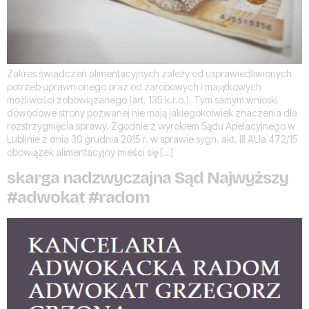
Zakres świadczeń alimentacyjnych zależy od usprawiedliwionych
potrzeb uprawnionego oraz od zarobowych i majątkowych
możliwości zobowiązanego (art. 135 k.r.o.). Tym samym wnioski
dowodowe strony pozwanej nie mają jakiegokolwiek znaczenia dla
rozstrzygnięcia sprawy. Zgodnie z wyrokiem Sądu Apelacyjnego w
Lublinie z dnia 30 grudnia 2015 r. w sprawie sygn. akt. III AUa 472/15
obowiązek alimentacyjny mieści się […]
skarga nadzwyczajna Sąd Najwyższy
#adwokat #radom