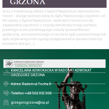
wraz z nowelizacją ustawy o Sądzie Najwyższym wprowadzono
novum – skargę nadzwyczajną do Sądu Najwyższego zgodnie z art.
89 ustawy o Sądzie Najwyższym Jeżeli jest to konieczne dla
zapewnienia zgodności z zasadą demokratycznego państwa
prawnego urzeczywistniającego zasady sprawiedliwości
społecznej, od prawomocnego orzeczenia sądu powszechnego lub
sądu wojskowego kończącego postępowanie w sprawie może być
wniesiona skarga […]
KANCELARIA ADWOKACKA W RADOMIU ADWOKAT
GRZEGORZ GRZONA
Adres: Radom ul. Focha 9
Telefon: +48 502 612 308
grzegorzgrzona@op.pl