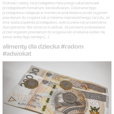
Podnieść należy, że przestępstwo fałszywego oskarżenia jest
przestępstwem formalnym, bezskutkowym. Dokonanie tego
przestępstwa następuje w momencie podniesienia przed organem
powołanym do ścigania lub orzekania nieprawdziwego zarzutu, że
inna osoba popełniła przestępstwo, wykroczenie lub przewinienie
dyscyplinarne. Nie oznacza to jednak, że ponowne podniesienie
przed organem powołanym do ścigania lub orzekania wobec tej
samej osoby tego samego […]
alimenty dla dziecka #radom
#adwokat