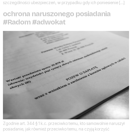
szczególności ubezpieczeń, w przypadku gdy ich poniesienie […]
ochrona naruszonego posiadania
#Radom #adwokat
Zgodnie art. 344 § 1 k.c. przeciwko temu, kto samowolnie naruszył
posiadanie, jak również przeciwko temu, na czyją korzyść