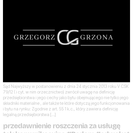
Sąd Najwyższy w postanowieniu z dnia 24 stycznia 2013 roku V CSK
79/12 ( i cyt. w nim orzecznictwo) zwrócił uwagę na definicję
przedsiębiorstwa i jego cechy jako bytu obejmującego nie tylko jego
składniki materialne , ale także te które dotyczą jego funkcjonowania
i bytu na rynku: Zgodnie z art. 55 1 k.c., który zawiera definicję
legalną przedsiębiorstwa […]
przedawnienie roszczenia za usługę