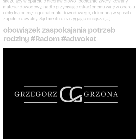
skazujący w oparciu o nieprawidłowo i pobieżnie zweryfikowany
materiał dowodowy, nadto przypisując oskarżonemu winę w oparciu
o błędną ocenę tego materiału dowodowego, dokonaną w sposób
zupełnie dowolny. Sąd meriti rozstrzygając niniejszą […]
obowiązek zaspokajania potrzeb
rodziny #Radom #adwokat