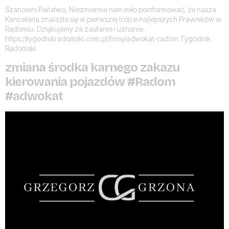
Szanowni Państwo, Niezmiernie nam miło poinformować, że nasza
Kancelaria znalazła się w pierwszej trójce najlepszych Prawników w
Radomiu. Dziękujemy za zaufanie i uznanie.
https://tygodnikradomski.com.pl/firmy/adwokat-radom Tygodnik
Radomski
zmiana środka karnego zakazu
kierowania pojazdów #Radom
#adwokat