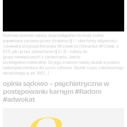
Podnieść bowiem należy, że przestępstwo to może zostać
popełnione zarówno przez działanie (§ 1 – obie formy aktywności
człowieka przyjmuje Konarska-Wrzosek [w:] Konarska-Wrzosek, s.
821), jak i przez zaniechanie (§ 2 i 3) – należy do
grupy niewłaściwych z zaniechania. Jest to
przestępstwo materialne. Do jego znamion należy skutek w postaci
niebezpieczeństwa dla życia i zdrowia. Skutek czynu zabronionego
określonego w art. 160 […]
opinia sądowo – psychiatryczna w
postępowaniu karnym #Radom
#adwokat