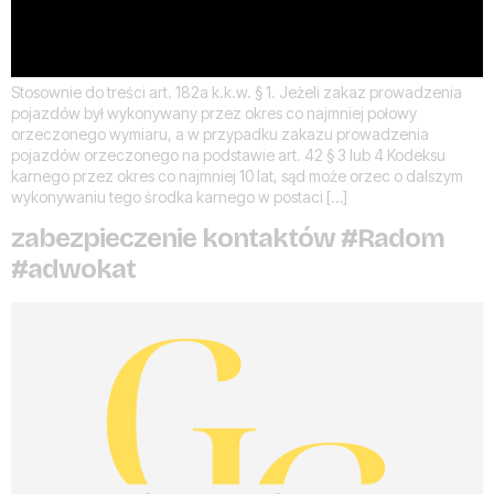
Stosownie do treści art. 182a k.k.w. § 1. Jeżeli zakaz prowadzenia
pojazdów był wykonywany przez okres co najmniej połowy
orzeczonego wymiaru, a w przypadku zakazu prowadzenia
pojazdów orzeczonego na podstawie art. 42 § 3 lub 4 Kodeksu
karnego przez okres co najmniej 10 lat, sąd może orzec o dalszym
wykonywaniu tego środka karnego w postaci […]
zabezpieczenie kontaktów #Radom
#adwokat