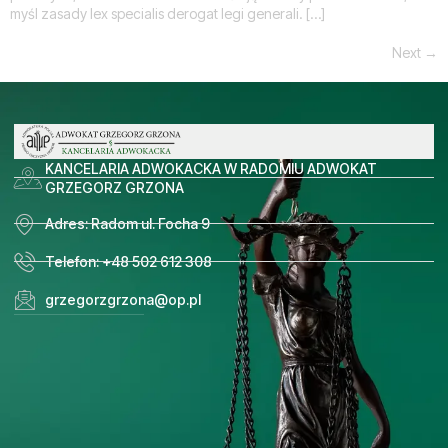
myśl zasady lex specialis derogat legi generali. […]
Next
→
KANCELARIA ADWOKACKA W RADOMIU ADWOKAT
GRZEGORZ GRZONA
Adres: Radom ul. Focha 9
Telefon: +48 502 612 308
grzegorzgrzona@op.pl