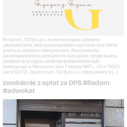
W myśl art. 730 1§1 k.p.c. strona może żądać udzielenia
zabezpieczenia, jeżeli uprawdopodobni roszczenie oraz interes
prawny w udzieleniu zabezpieczenia. Roszczenie jest
uprawdopodobnione, jeżeli jest ono wiarygodne, istnieje słuszna
podstawa do przyjęcia, że istnieje (postanowienie Sądu
Apelacyjnego w Warszawie z dnia 7 sierpnia 1997 r., I ACz 735/97,
Lex nr 32272). Zgodnie z art. 730 1§ 2 k.p.c. interes prawny w […]
zwolnienie z opłat za DPS #Radom
#adwokat