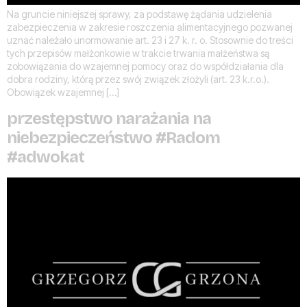
Na gruncie niniejszej sprawy, za podstawę żądania udzielenia
zabezpieczenia w zakresie roszczenia alimentacyjnego pozwanej
uznać należało unormowanie art. 23 i 27 k. r. o. Stosownie do treści
tych przepisów małżonkowie w trakcie trwania małżeństwa są
zobowiązania do wzajemnej pomocy oraz do współdziałania dla
dobra rodziny, którą przez swój związek złożyli (art. 23 k.r.o.).
Obowiązek wzajemnej […]
przestępstwo narażania na
niebezpieczeństwo #Radom
#adwokat