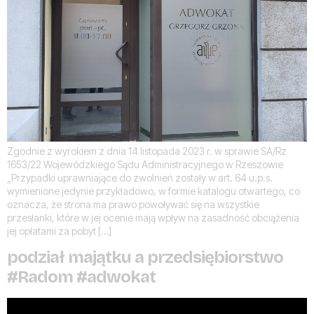
Zgodnie z wyrokiem z dnia 14 listopada 2023 r. w sprawie SA/Rz
1653/22 Wojewódzkiego Sądu Administracyjnego w Rzeszowie
„Przypadki uprawniające do zwolnień zostały w art. 64 u.p.s.
wymienione jedynie przykładowo, w formie katalogu otwartego, co
oznacza, że strona ma prawo powoływać się na wszystkie
przesłanki, które w jej ocenie mają wpływ na zasadność obciążenia
jej opłatami za pobyt […]
podział majątku a przedsiębiorstwo
#Radom #adwokat