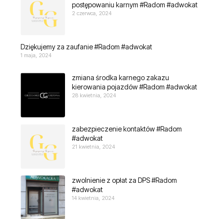
postępowaniu karnym #Radom #adwokat
2 czerwca, 2024
Dziękujemy za zaufanie #Radom #adwokat
1 maja, 2024
zmiana środka karnego zakazu
kierowania pojazdów #Radom #adwokat
28 kwietnia, 2024
zabezpieczenie kontaktów #Radom
#adwokat
21 kwietnia, 2024
zwolnienie z opłat za DPS #Radom
#adwokat
14 kwietnia, 2024