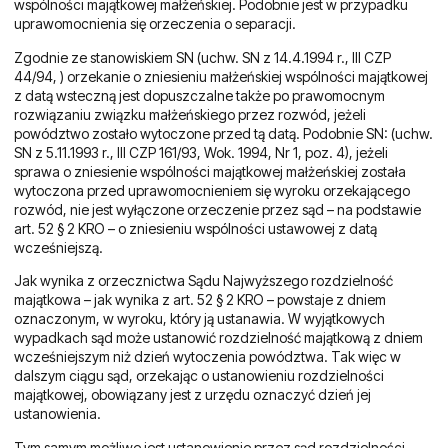
wspólności majątkowej małżeńskiej. Podobnie jest w przypadku
uprawomocnienia się orzeczenia o separacji.
Zgodnie ze stanowiskiem SN (uchw. SN z 14.4.1994 r., III CZP
44/94, ) orzekanie o zniesieniu małżeńskiej wspólności majątkowej
z datą wsteczną jest dopuszczalne także po prawomocnym
rozwiązaniu związku małżeńskiego przez rozwód, jeżeli
powództwo zostało wytoczone przed tą datą. Podobnie SN: (uchw.
SN z 5.11.1993 r., III CZP 161/93, Wok. 1994, Nr 1, poz. 4), jeżeli
sprawa o zniesienie wspólności majątkowej małżeńskiej została
wytoczona przed uprawomocnieniem się wyroku orzekającego
rozwód, nie jest wyłączone orzeczenie przez sąd – na podstawie
art. 52 § 2 KRO – o zniesieniu wspólności ustawowej z datą
wcześniejszą.
Jak wynika z orzecznictwa Sądu Najwyższego rozdzielność
majątkowa – jak wynika z art. 52 § 2 KRO – powstaje z dniem
oznaczonym, w wyroku, który ją ustanawia. W wyjątkowych
wypadkach sąd może ustanowić rozdzielność majątkową z dniem
wcześniejszym niż dzień wytoczenia powództwa. Tak więc w
dalszym ciągu sąd, orzekając o ustanowieniu rozdzielności
majątkowej, obowiązany jest z urzędu oznaczyć dzień jej
ustanowienia.
Tym samym możliwe jest ustanowienie przez sąd rozdzielności