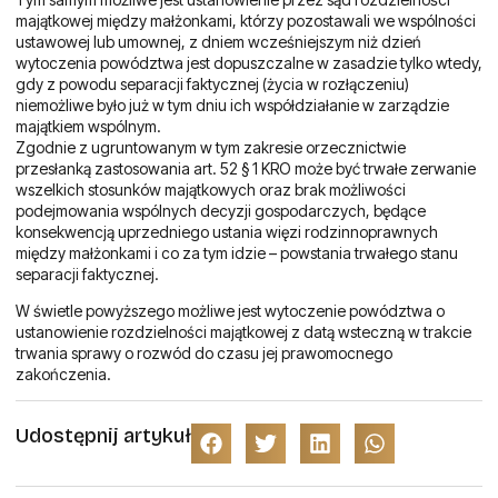
majątkowej między małżonkami, którzy pozostawali we wspólności
ustawowej lub umownej, z dniem wcześniejszym niż dzień
wytoczenia powództwa jest dopuszczalne w zasadzie tylko wtedy,
gdy z powodu separacji faktycznej (życia w rozłączeniu)
niemożliwe było już w tym dniu ich współdziałanie w zarządzie
majątkiem wspólnym.
Zgodnie z ugruntowanym w tym zakresie orzecznictwie
przesłanką zastosowania art. 52 § 1 KRO może być trwałe zerwanie
wszelkich stosunków majątkowych oraz brak możliwości
podejmowania wspólnych decyzji gospodarczych, będące
konsekwencją uprzedniego ustania więzi rodzinnoprawnych
między małżonkami i co za tym idzie – powstania trwałego stanu
separacji faktycznej.
W świetle powyższego możliwe jest wytoczenie powództwa o
ustanowienie rozdzielności majątkowej z datą wsteczną w trakcie
trwania sprawy o rozwód do czasu jej prawomocnego
zakończenia.
Udostępnij artykuł