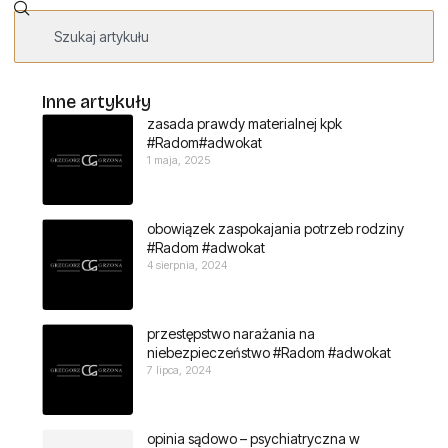
Inne artykuły
zasada prawdy materialnej kpk
#Radom#adwokat
1 maja, 2025
obowiązek zaspokajania potrzeb rodziny
#Radom #adwokat
4 sierpnia, 2024
przestępstwo narażania na
niebezpieczeństwo #Radom #adwokat
7 lipca, 2024
opinia sądowo – psychiatryczna w