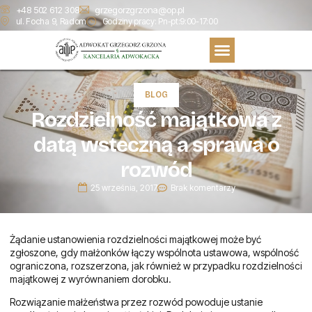
+48 502 612 308
grzegorzgrzona@op.pl
ul. Focha 9, Radom
Godziny pracy: Pn-pt:9:00-17:00
BLOG
Rozdzielność majątkowa z
datą wsteczną a sprawa o
rozwód
25 września, 2017
Brak komentarzy
Żądanie ustanowienia rozdzielności majątkowej może być
zgłoszone, gdy małżonków łączy wspólnota ustawowa, wspólność
ograniczona, rozszerzona, jak również w przypadku rozdzielności
majątkowej z wyrównaniem dorobku.
Rozwiązanie małżeństwa przez rozwód powoduje ustanie