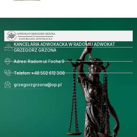
KANCELARIA ADWOKACKA W RADOMIU ADWOKAT
GRZEGORZ GRZONA
Adres: Radom ul. Focha 9
Telefon: +48 502 612 308
grzegorzgrzona@op.pl